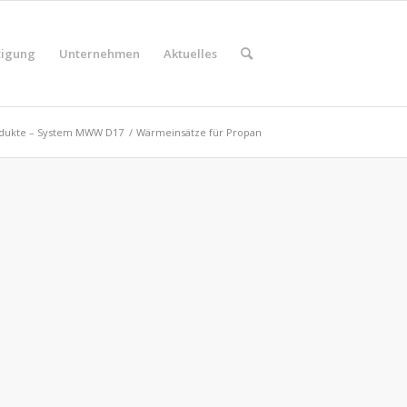
tigung
Unternehmen
Aktuelles
dukte – System MWW D17
/
Wärmeinsätze für Propan