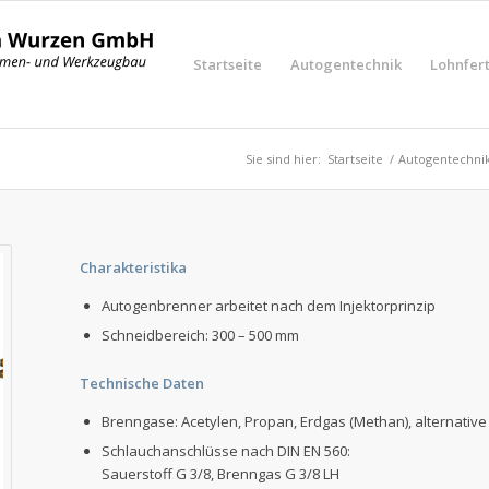
Startseite
Autogentechnik
Lohnfer
Sie sind hier:
Startseite
/
Autogentechni
Charakteristika
Autogenbrenner arbeitet nach dem Injektorprinzip
Schneidbereich: 300 – 500 mm
Technische Daten
Brenngase: Acetylen, Propan, Erdgas (Methan), alternativ
Schlauchanschlüsse nach DIN EN 560:
Sauerstoff G 3/8, Brenngas G 3/8 LH