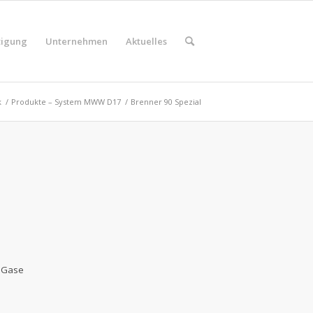
tigung
Unternehmen
Aktuelles
k
/
Produkte – System MWW D17
/
Brenner 90 Spezial
e Gase